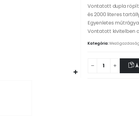
Vontatott dupla röpít
és 2000 literes tartálly
Egyenletes műtrágya 
Vontatott kivitelben a
Kategória:
Mezőgazdasá
Á