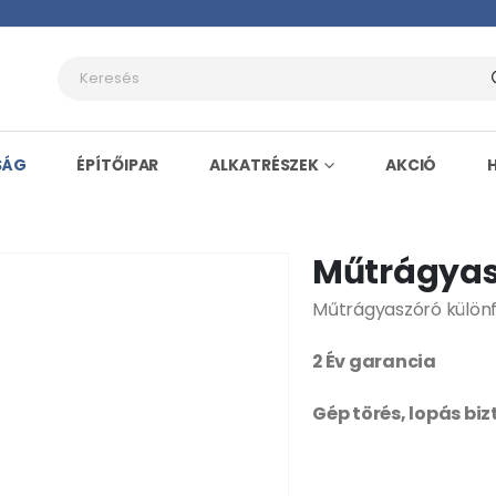
SÁG
ÉPÍTŐIPAR
ALKATRÉSZEK
AKCIÓ
Műtrágyas
Műtrágyaszóró különfé
2 Év garancia
Gép törés, lopás bi