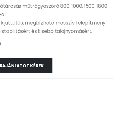
őtárcsás műtrágyaszóró 800, 1000, 1500, 1800
al.
kijuttatás, megbízható masszív felépítmény.
 stabilitásért és kisebb talajnyomásért.
g
RAJÁNLATOT KÉREK