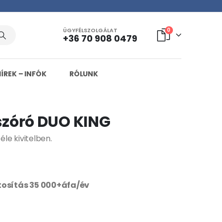
ÜGYFÉLSZOLGÁLAT
0
+36 70 908 0479
HÍREK – INFÓK
RÓLUNK
zóró DUO KING
le kivitelben.
ztosítás 35 000+áfa/év