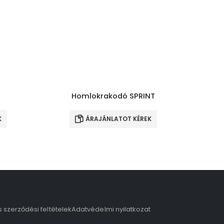
Homlokrakodó SPRINT
K
ÁRAJÁNLATOT KÉREK
s szerződési feltételek
Adatvédelmi nyilatkozat