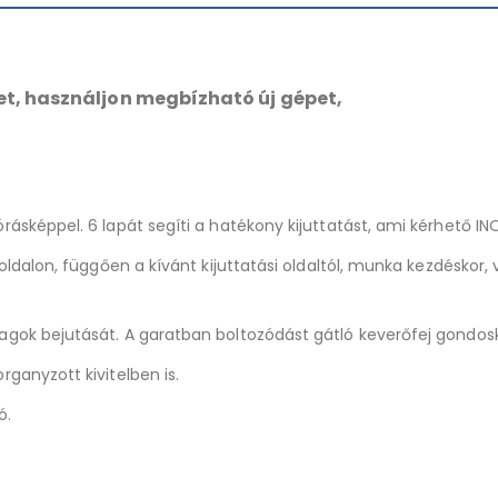
t, használjon megbízható új gépet,
órásképpel. 6 lapát segíti a hatékony kijuttatást, ami kérhető 
l oldalon, függően a kívánt kijuttatási oldaltól, munka kezdéskor
yagok bejutását. A garatban boltozódást gátló keverőfej gondosk
rganyzott kivitelben is.
ó.