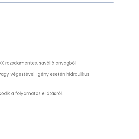
INOX rozsdamentes, saválló anyagból.
, vagy végeztével. Igény esetén hidraulikus
odik a folyamatos ellátásról.