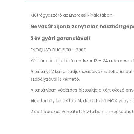
Műtrágyaszóró az Enorossi kínálatában.
Ne vásároljon bizonytalan használtgépe
2 év gyári garanciával!
ENOQUAD DUO 800 – 2000
Két tárcsás kijuttató rendszer 12 – 24 méteres sz
A tartályt 2 karral tudjuk szabályozni. Jobb és ba
szabályzóval is kérhető.
A tartályban védőrács biztosítja a kárt okozó an
Alap tartály festett acél, de kérhető INOX vagy ho
2 és 4 kerekes vontatott kivitelben is megkaphat