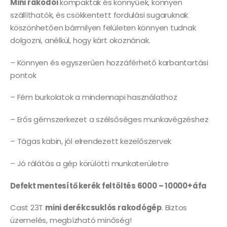
Mini rakodói
kompaktak és könnyűek, könnyen
szállíthatók, és csökkentett fordulási sugaruknak
köszönhetően bármilyen felületen könnyen tudnak
dolgozni, anélkül, hogy kárt okoznának.
– Könnyen és egyszerűen hozzáférhető karbantartási
pontok
– Fém burkolatok a mindennapi használathoz
– Erős gémszerkezet a szélsőséges munkavégzéshez
– Tágas kabin, jól elrendezett kezelőszervek
– Jó rálátás a gép körülötti munkaterületre
Defekt mentesítő kerék feltöltés 6000 – 10000+áfa
Cast 23T
mini derékcsuklós rakodógép
. Biztos
üzemelés, megbízható minőség!