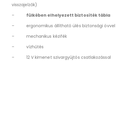
visszajelzők)
–
fülkében elhelyezett biztosíték tábla
– ergonomikus állítható ülés biztonsági övvel
– mechanikus kézifék
– vízhűtés
– 12 V kimenet szivargyújtós csatlakozással