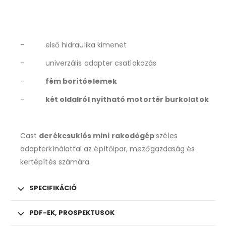
– első hidraulika kimenet
– univerzális adapter csatlakozás
–
fém borítóelemek
–
két oldalról nyitható motortér burkolatok
Cast
derékcsuklós mini rakodógép
széles
adapterkínálattal az építőipar, mezőgazdaság és
kertépítés számára.
SPECIFIKÁCIÓ
PDF-EK, PROSPEKTUSOK