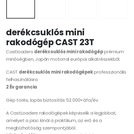
derékcsuklós mini
rakodógép CAST 23T
Castloaders
derékcsuklós mini rakodógép
prémium
minőségben, Japán motorral európai alkatrészekből.
CAST
derékcsuklós mini rakodógépek
professzionális
felhasználásra
2 Év garancia
Gép törés, lopás biztosítás 52 000+áfa/év
A CastLoaders rakodógépek képviselik a legjobbat,
amelyet a piac kínál a praktikum, az erő és a
megbízhatóság szempontjából.