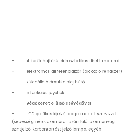
– 4 kerék hajtású hidrosztatikus direkt motorok
– elektromos differenciálzár (blokkoló rendszer)
– különálló hidraulika olaj hűtő
– 5 funkciós joystick
–
védőkeret elülső esővédővel
– LCD grafikus kijelző programozott szervizzel
(sebességmérő, üzemóra számláló, üzemanyag
szintjelző, karbantartást jelző lámpa, egyéb