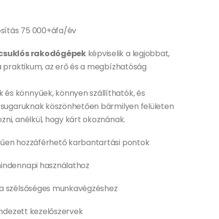
osítás 75 000+áfa/év
csuklós rakodógépek
képviselik a legjobbat,
a praktikum, az erő és a megbízhatóság
és könnyűek, könnyen szállíthatók, és
i sugaruknak köszönhetően bármilyen felületen
ni, anélkül, hogy kárt okoznának.
űen hozzáférhető karbantartási pontok
mindennapi használathoz
 a szélsőséges munkavégzéshez
rendezett kezelőszervek