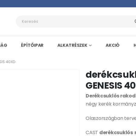
SÁG
ÉPÍTŐIPAR
ALKATRÉSZEK
AKCIÓ
SIS 40XD
derékcsuk
GENESIS 4
Derékcsuklós rako
négy kerék kormányz
Olaszországban terve
CAST
derékcsuklós 