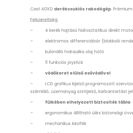
Cast 40XD
derékcsuklós rakodógép
. Prémium
Felszereltség:
– 4 kerék hajtású hidrosztatikus direkt moto
– elektromos differenciálzár (blokkoló rends
– különálló hidraulika olaj hűtő
– 11 funkciós joystick
–
védőkeret elülső esővédővel
– LCD grafikus kijelző programozott szerviz
számláló, üzemanyag szintjelző, karbantartást je
–
fülkében elhelyezett biztosíték tábla
– ergonomikus állítható ülés biztonsági övve
– mechanikus kézifék