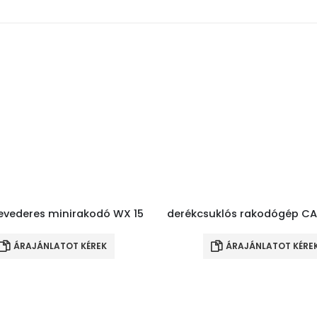
vederes minirakodó WX 15
derékcsuklós rakodógép CA
ÁRAJÁNLATOT KÉREK
ÁRAJÁNLATOT KÉRE