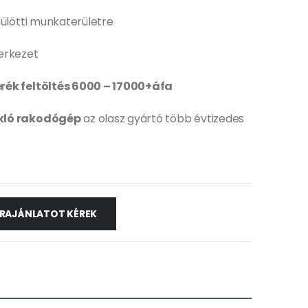
rülötti munkaterületre
erkezet
rék feltöltés 6000 – 17000+áfa
kló rakodógép
az olasz gyártó több évtizedes
RAJÁNLATOT KÉREK