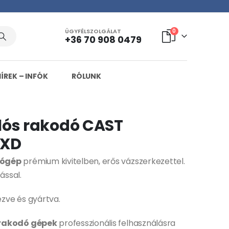
ÜGYFÉLSZOLGÁLAT
0
+36 70 908 0479
HÍREK – INFÓK
RÓLUNK
lós rakodó CAST
0XD
dógép
prémium kivitelben, erős vázszerkezettel.
ással.
zve és gyártva.
rakodó gépek
professzionális felhasználásra