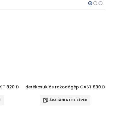
ST 820 D
derékcsuklós rakodógép CAST 830 D
mini
K
ÁRAJÁNLATOT KÉREK