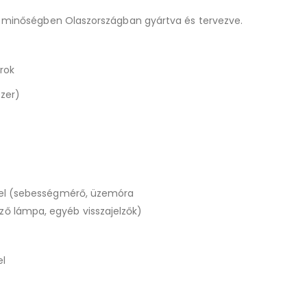
 minőségben Olaszországban gyártva és tervezve.
rok
zer)
zel (sebességmérő, üzemóra
lző lámpa, egyéb visszajelzők)
l