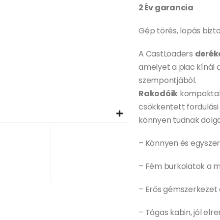
2 Év garancia
Gép törés, lopás bizt
A CastLoaders
derék
amelyet a piac kínál 
szempontjából.
Rakodóik
kompaktak 
csökkentett fordulás
könnyen tudnak dolgoz
– Könnyen és egyszer
– Fém burkolatok a 
– Erős gémszerkezet
– Tágas kabin, jól el