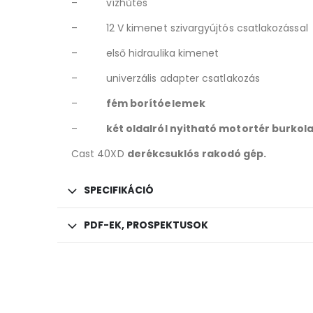
– vízhűtés
– 12 V kimenet szivargyújtós csatlakozással
– első hidraulika kimenet
– univerzális adapter csatlakozás
–
fém borítóelemek
–
két oldalról nyitható motortér burkol
Cast 40XD
derékcsuklós rakodó gép.
SPECIFIKÁCIÓ
PDF-EK, PROSPEKTUSOK