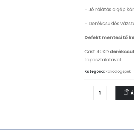
– Jó rálátás a gép kö
– Derékcsuklós vázsz
Defekt mentesítő ke
Cast 40XD
derékcsu
tapasztalatával.
Kategória:
Rakodógépek
Á