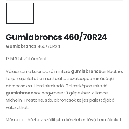
Gumiabroncs 460/70R24
Gumiabroncs
460/70R24
17,5LR24 váltóméret.
Válasszon a különböző mintájú
gumiabroncs
ainkból, és
kérjen ajánlatot a munkájához szükséges minőségű
abroncsokra. Homlokrakodó-Teleszkópos rakodó
gumiabroncs
ok nagyméretű gépekhez. Alliance,
Michelin, Firestone, stb. abroncsok teljes palettájából
választhat.
Másnapra házhoz szállítjuk a készleten lévő termékeket.