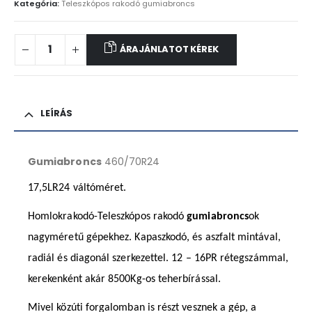
Kategória:
Teleszkópos rakodó gumiabroncs
ÁRAJÁNLATOT KÉREK
LEÍRÁS
Gumiabroncs
460/70R24
17,5LR24 váltóméret.
Homlokrakodó-Teleszkópos rakodó
gumiabroncs
ok
nagyméretű gépekhez. Kapaszkodó, és aszfalt mintával,
radiál és diagonál szerkezettel. 12 – 16PR rétegszámmal,
kerekenként akár 8500Kg-os teherbírással.
Mivel közúti forgalomban is részt vesznek a gép, a