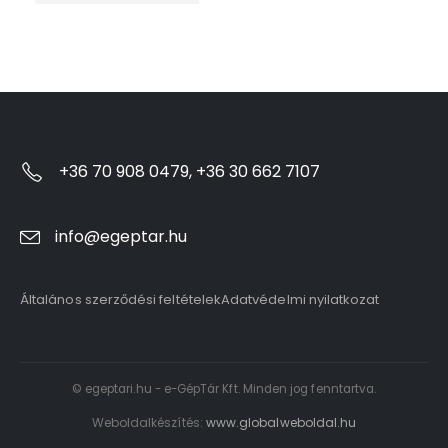
+36 70 908 0479, +36 30 662 7107
info@egeptar.hu
Általános szerződési feltételek
Adatvédelmi nyilatkozat
© egeptari.hu - e-GépTár Kft. Minden jog fenntartva.
Weboldalkészítés:
www.globalweboldal.hu