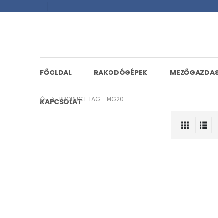
FŐOLDAL
RAKODÓGÉPEK
MEZŐGAZDA
PRODUCT TAG -
MG20
KAPCSOLAT