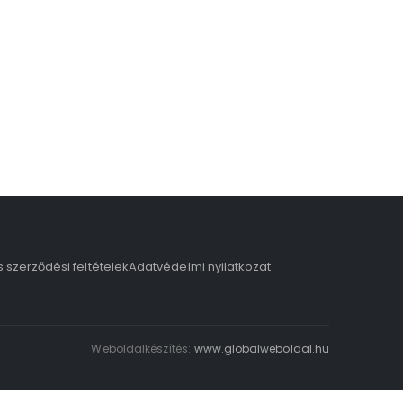
s szerződési feltételek
Adatvédelmi nyilatkozat
Weboldalkészítés:
www.globalweboldal.hu