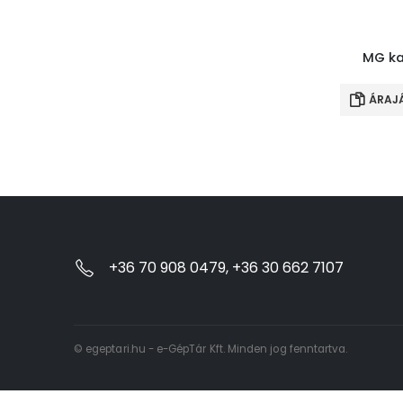
MG ka
ÁRAJ
+36 70 908 0479, +36 30 662 7107
© egeptari.hu - e-GépTár Kft. Minden jog fenntartva.