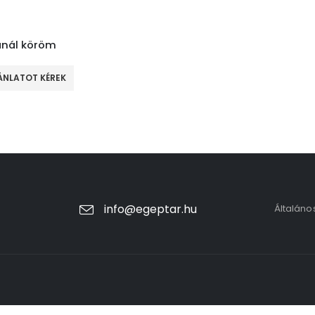
nál köröm
ÁNLATOT KÉREK
info@egeptar.hu
Általáno