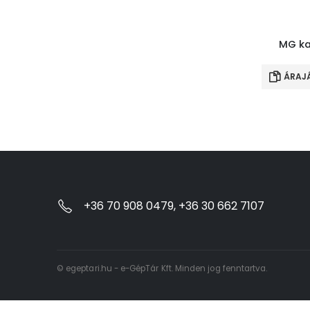
MG ka
ÁRAJ
+36 70 908 0479, +36 30 662 7107
© egeptari.hu - e-GépTár Kft. Minden jog fenntartva.