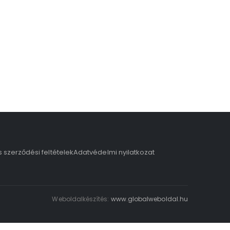
s szerződési feltételek
Adatvédelmi nyilatkozat
Weboldalkészítés:
www.globalweboldal.hu