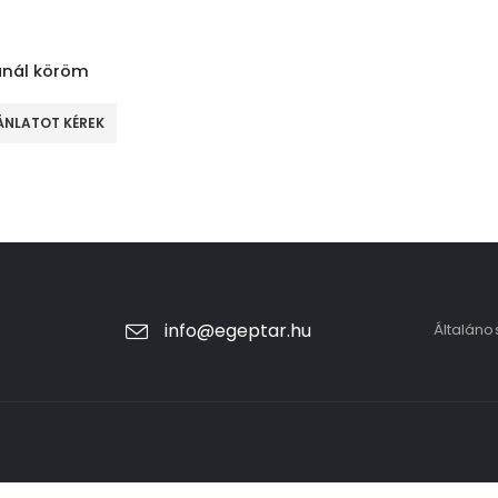
nál köröm
ÁNLATOT KÉREK
info@egeptar.hu
Általáno