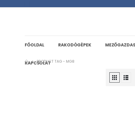
FŐOLDAL
RAKODÓGÉPEK
MEZŐGAZDA
PRODUCT TAG -
MG8
KAPCSOLAT