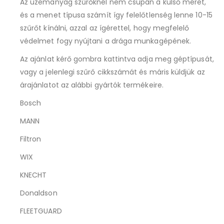
Az üzemanyag szűrőknél nem csupán a külső méret,
és a menet típusa számít így felelőtlenség lenne 10-15
szűrőt kínálni, azzal az ígérettel, hogy megfelelő
védelmet fogy nyújtani a drága munkagépének.
Az ajánlat kérő gombra kattintva adja meg géptípusát,
vagy a jelenlegi szűrő cikkszámát és máris küldjük az
árajánlatot az alábbi gyártók termékeire.
Bosch
MANN
Filtron
WIX
KNECHT
Donaldson
FLEETGUARD