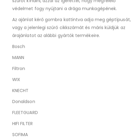
szűrőt kínálni, azzal az ígérettel, hogy megfelelő
védelmet fogy nyújtani a drága munkagépének.
Az ajánlat kérő gombra kattintva adja meg géptípusát,
vagy a jelenlegi szűrő cikkszámát és máris küldjük az
árajánlatot az alábbi gyártók termékeire.
Bosch
MANN
Filtron
WIX
KNECHT
Donaldson
FLEETGUARD
HIFI FILTER
SOFIMA